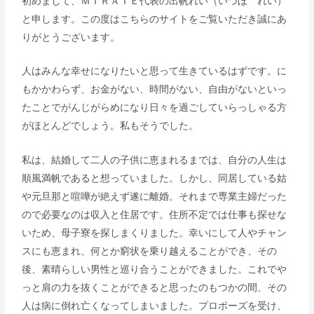
初めまして、ＭＩＲＡＩＥ代表の出帆れい（いづほ れい）
と申します。この度はこちらのサイトをご覧いただき誠にあ
りがとうございます。
人はみんな幸せになりたいと思って生きているはずです。に
もかかわらず、お金がない、時間がない、自由がないといっ
たことでがんじがらめになり日々を過ごしていらっしゃる方
がほとんどでしょう。私もそうでした。
私は、結婚して二人の子供に恵まれるまでは、自分の人生は
順風満帆であると想っていました。しかし、同居している姑
や元旦那と喧嘩が絶えず遂に離婚。それまで専業主婦だった
ので必要なのは収入と住居です。住所不定では仕事も探せな
いため、母子寮を探しまくりました。幸いにして人やチャン
スにも恵まれ、何とか窮状を乗り越えることができ、その
後、素晴らしい男性と巡り合うことができました。これでや
っと肩の力を抜くことができると思ったのもつかの間、その
人は病に倒れ亡くなってしまいました。プロポーズを受け、