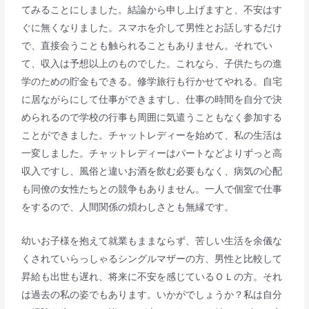
てみることにしました。結論から申し上げますと、不安はす
ぐに無くなりました。スマホを介して男性とお話しするだけ
で、直接会うことも触られることもありません。それでい
て、収入は予想以上のものでした。これなら、子供たちの進
学のための貯金もできる。修学旅行も行かせてやれる。自宅
に居ながらにして仕事ができますし、仕事の時間を自分で決
められるので学校の行事も周囲に気遣うこともなく参加する
ことができました。チャットレディーを始めて、私の生活は
一変しました。チャットレディーはパートなどよりずっと高
収入ですし、風俗と違いお酒を飲む必要もなく、病気の心配
も同僚の女性たちとの競争もありません。一人で個室で仕事
をするので、人間関係の煩わしさとも無縁です。
幼いお子様を抱えて就業もままならず、苦しい生活を余儀な
くされていらっしゃるシングルマザーの方、男性と比較して
昇給も出世も遅れ、将来に不安を感じているＯＬの方。それ
は過去の私の姿でもあります。いかがでしょうか？私は自分